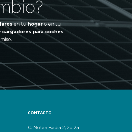
ambio?
lares
en tu
hogar
o en tu
e
cargadores para coches
miso.
CONTACTO
C. Notari Badia 2, 2o 2a