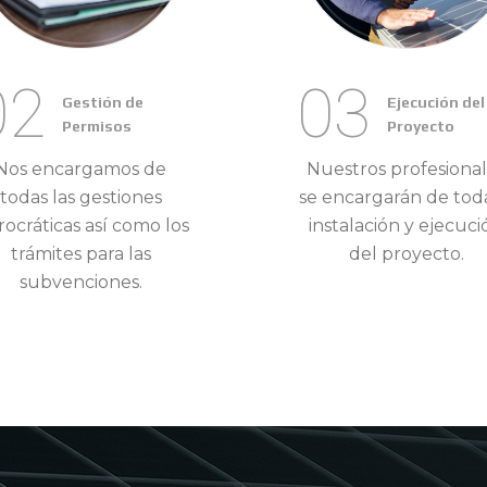
02
03
Gestión de
Ejecución del
Permisos
Proyecto
Nos encargamos de
Nuestros profesiona
todas las gestiones
se encargarán de toda
ocráticas así como los
instalación y ejecuci
trámites para las
del proyecto.
subvenciones.