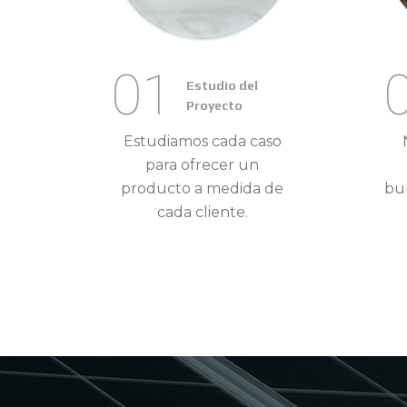
01
Estudio del
Proyecto
Estudiamos cada caso
para ofrecer un
producto a medida de
bur
cada cliente.