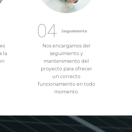
04
Seguimiento
les
Nos encargamos del
 la
seguimiento y
ón
mantenimiento del
proyecto para ofrecer
un correcto
funcionamiento en todo
momento.