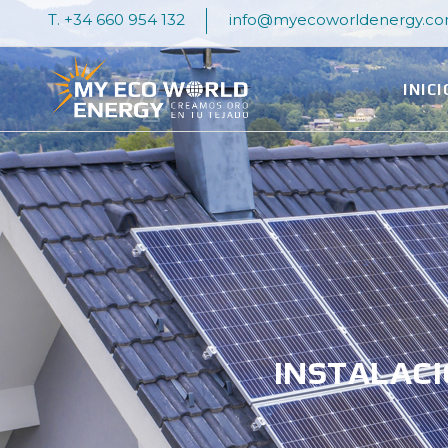
T. +34 660 954 132
info@myecoworldenergy.c
INICI
INSTALACI