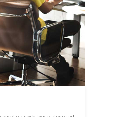
ericula euripidis, hinc partem ei est.