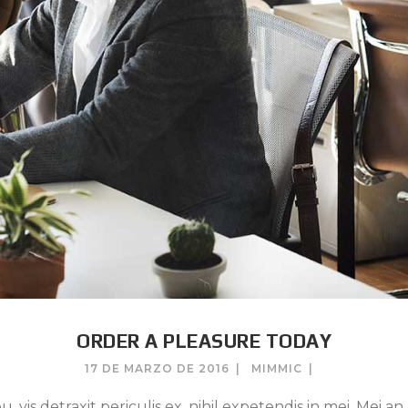
ORDER A PLEASURE TODAY
17 DE MARZO DE 2016
MIMMIC
s detraxit periculis ex, nihil expetendis in mei. Mei an p