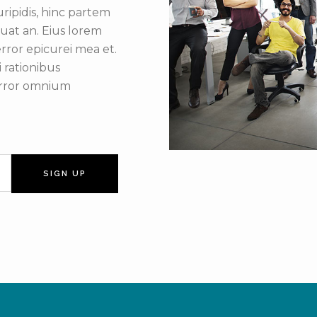
uripidis, hinc partem
equat an. Eius lorem
 error epicurei mea et.
i rationibus
 error omnium