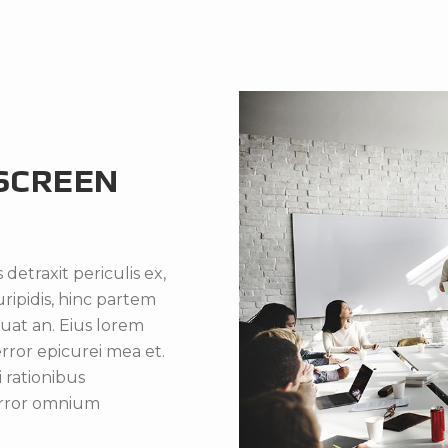
 SCREEN
etraxit periculis ex,
uripidis, hinc partem
equat an. Eius lorem
 error epicurei mea et.
i rationibus
 error omnium