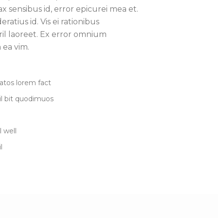
nax sensibus id, error epicurei mea et.
ratius id. Vis ei rationibus
ril laoreet. Ex error omnium
m ea vim.
tos lorem fact
hil bit quodimuos
l well
l