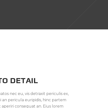
TO DETAIL
s nec eu, vis detraxit periculis ex,
i an pericula euripidis, hinc partem
 vix aperiri consequat an. Eius lorem