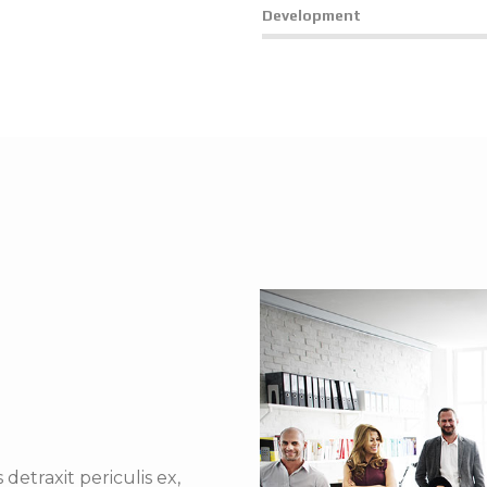
Development
etraxit periculis ex,