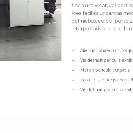
tincidunt vix at, vel perti
Mea facilisis urbanitas mode
definiebas, eu qui purto z
interpretaris pro, alia illu
Alienum phaedrum torqua
Vis detraxit periculis exni
Mei an pericula euripidis
Eos ei nisl graecis acer sel
Vis detraxit periculis exnihi